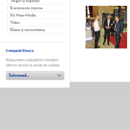
Târguri și expoziţii
Evenimente interne
Kit Mass-Media
Video
Elsaco și comunitatea
Companii Elsaco
Răspundem așteptărilor clienţilor,
oferind servicii și soluţii de calitate.
Selectează...